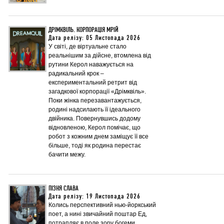
ДРІМКВІЛЬ. КОРПОРАЦІЯ МРІЙ
Дата релізу: 05 Листопада 2026
У світі, де віртуальне стало
реальнішим за дійсне, втомлена від
рутини Керол наважується на
радикальний крок –
експериментальний ретрит від
загадкової корпорації «Дрімквіль».
Поки жінка перезавантажується,
родині надсилають її ідеального
двійника. Повернувшись додому
відновленою, Керол помічає, що
робот з кожним днем заміщує її все
більше, тоді як родина перестає
бачити межу.
ПІЗНЯ СЛАВА
Дата релізу: 19 Листопада 2026
Колись перспективний нью-йоркський
поет, а нині звичайний поштар Ед,
потрапляє в поле зору богеми.