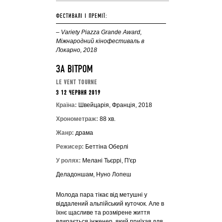
ФЕСТИВАЛІ І ПРЕМІЇ:
– Variety Piazza Grande Award,
Міжнародний кінофестиваль в
Локарно, 2018
ЗА ВІТРОМ
LE VENT TOURNE
З 12 ЧЕРВНЯ 2019
Країна:
Швейцарія, Франція, 2018
Хронометраж:
88 хв.
Жанр:
драма
Режисер:
Беттіна Оберлі
У ролях:
Мелані Тьєррі, П'єр
Деладоншам, Нуно Лопеш
Молода пара тікає від метушні у
віддалений альпійський куточок. Але в
їхнє щасливе та розмірене життя
вдирається інженер, який приїхав для