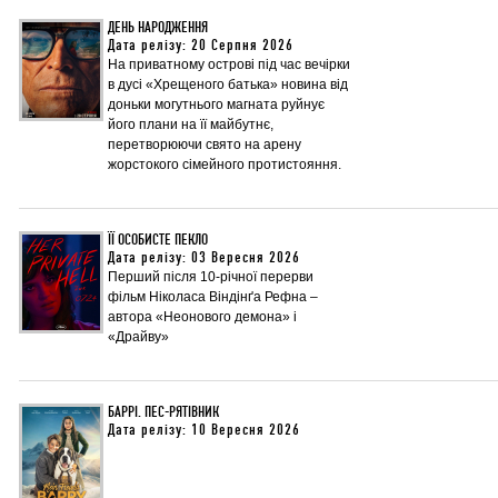
ДЕНЬ НАРОДЖЕННЯ
Дата релізу: 20 Серпня 2026
На приватному острові під час вечірки
в дусі «Хрещеного батька» новина від
доньки могутнього магната руйнує
його плани на її майбутнє,
перетворюючи свято на арену
жорстокого сімейного протистояння.
ЇЇ ОСОБИСТЕ ПЕКЛО
Дата релізу: 03 Вересня 2026
Перший після 10-річної перерви
фільм Ніколаса Віндінґа Рефна –
автора «Неонового демона» і
«Драйву»
БАРРІ. ПЕС-РЯТІВНИК
Дата релізу: 10 Вересня 2026