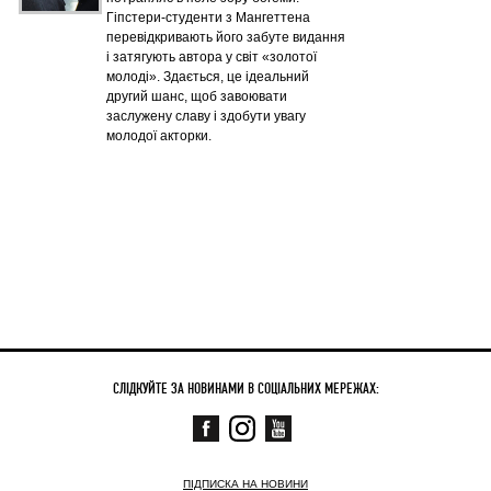
Гіпстери-студенти з Мангеттена
перевідкривають його забуте видання
і затягують автора у світ «золотої
молоді». Здається, це ідеальний
другий шанс, щоб завоювати
заслужену славу і здобути увагу
молодої акторки.
СЛІДКУЙТЕ ЗА НОВИНАМИ В СОЦІАЛЬНИХ МЕРЕЖАХ:
ПІДПИСКА НА НОВИНИ