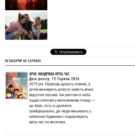
НЕЗАБАРОМ НА ЕКРАНАХ
АРКО. МАНДРІВКА КРІЗЬ ЧАС
Дата релізу: 13 Серпня 2026
2075 рік. Природу душать пожежі, а
дітей виховують роботи замість вічно
відсутніх батьків. Аж раптом із неба
падає хлопчик у веселковому плащі —
це Арко, гість із далекого
прийдешнього, де люди мешкають у
небесних будинках і подорожують
крізь час по веселках.