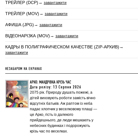
ТРЕЙЛЕР (DCP)→
завантажити
ТРЕЙЛЕР (MOV)→
завантажити
АФИША (JPG)→
завантажити
ВІДЕОНАРІЗКА (MOV)→
завантажити
КАДРЫ В ПОЛИГРАФИЧЕСКОМ КАЧЕСТВЕ (ZIP-АРХИВ)→
завантажити
НЕЗАБАРОМ НА ЕКРАНАХ
АРКО. МАНДРІВКА КРІЗЬ ЧАС
Дата релізу: 13 Серпня 2026
2075 рік. Природу душать пожежі, а
дітей виховують роботи замість вічно
відсутніх батьків. Аж раптом із неба
падає хлопчик у веселковому плащі —
це Арко, гість із далекого
прийдешнього, де люди мешкають у
небесних будинках і подорожують
крізь час по веселках.