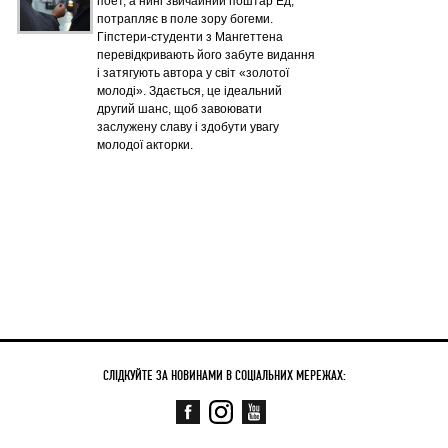
поет, а нині звичайний поштар Ед,
потрапляє в поле зору богеми.
Гіпстери-студенти з Мангеттена
перевідкривають його забуте видання
і затягують автора у світ «золотої
молоді». Здається, це ідеальний
другий шанс, щоб завоювати
заслужену славу і здобути увагу
молодої акторки.
СЛІДКУЙТЕ ЗА НОВИНАМИ В СОЦІАЛЬНИХ МЕРЕЖАХ: