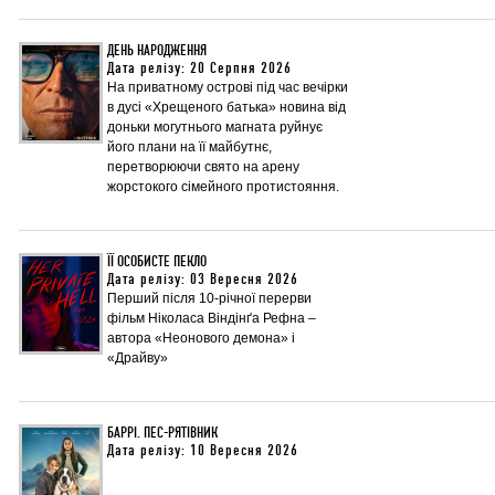
ДЕНЬ НАРОДЖЕННЯ
Дата релізу: 20 Серпня 2026
На приватному острові під час вечірки
в дусі «Хрещеного батька» новина від
доньки могутнього магната руйнує
його плани на її майбутнє,
перетворюючи свято на арену
жорстокого сімейного протистояння.
ЇЇ ОСОБИСТЕ ПЕКЛО
Дата релізу: 03 Вересня 2026
Перший після 10-річної перерви
фільм Ніколаса Віндінґа Рефна –
автора «Неонового демона» і
«Драйву»
БАРРІ. ПЕС-РЯТІВНИК
Дата релізу: 10 Вересня 2026