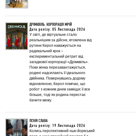
ДРІМКВІЛЬ. КОРПОРАЦІЯ МРІЙ
Дата релізу: 05 Листопада 2026
У світі, де віртуальне стало
реальнішим за дійсне, втомлена від
рутини Керол наважується на
радикальний крок –
експериментальний ретрит від
загадкової корпорації «Дрімквіль».
Поки жінка перезавантажується,
родині надсилають її ідеального
двійника. Повернувшись додому
відновленою, Керол помічає, що
робот з кожним днем заміщує її все
більше, тоді як родина перестає
бачити межу.
ПІЗНЯ СЛАВА
Дата релізу: 19 Листопада 2026
Колись перспективний нью-йоркський