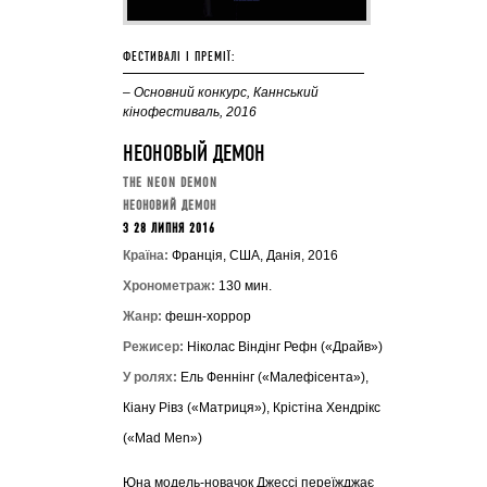
ФЕСТИВАЛІ І ПРЕМІЇ:
– Основний конкурс, Каннський
кінофестиваль, 2016
НЕОНОВЫЙ ДЕМОН
THE NEON DEMON
НЕОНОВИЙ ДЕМОН
З 28 ЛИПНЯ 2016
Країна:
Францiя, США, Данiя, 2016
Хронометраж:
130 мин.
Жанр:
фешн-хоррор
Режисер:
Ніколас Віндінг Рефн («Драйв»)
У ролях:
Ель Феннінг («Малефісента»),
Кіану Рівз («Матриця»), Крістіна Хендрікс
(«Mad Men»)
Юна модель-новачок Джессі переїжджає