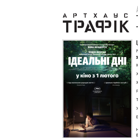
P
З
К
Т