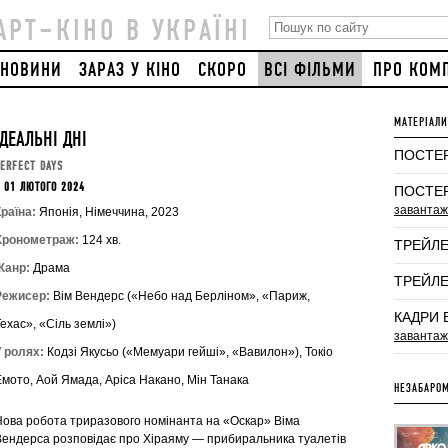
АРТ–КІНО В УКРАЇНІ
НОВИНИ
ЗАРАЗ У КІНО
СКОРО
ВСІ ФІЛЬМИ
ПРО КОМ
МАТЕРІАЛИ
ІДЕАЛЬНІ ДНІ
ПОСТЕР
ERFECT DAYS
 01 ЛЮТОГО 2024
ПОСТЕР
завантаж
раїна:
Японія, Німеччина, 2023
Хронометраж:
124 хв.
ТРЕЙЛЕ
Жанр:
Драма
ТРЕЙЛЕ
Режисер:
Вім Вендерс («Небо над Берліном», «Париж,
КАДРИ 
ехас», «Сіль землі»)
завантаж
У ролях:
Кодзі Якусьо («Мемуари гейші», «Вавилон»), Токіо
Емото, Аой Ямада, Аріса Накано, Мін Танака
НЕЗАБАРОМ
Нова робота триразового номінанта на «Оскар» Віма
Вендерса розповідає про Хіраяму — прибиральника туалетів