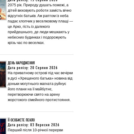
Дата релізу: 13 Серпня 2026
2075 рік. Природу душать пожежі, а
дітей виховують роботи замість вічно
відсутніх батьків. Аж раптом із неба
падає хлопчик у веселковому плащі —
це Арко, гість із далекого
прийдешнього, де люди мешкають у
небесних будинках і подорожують
крізь час по веселках.
ДЕНЬ НАРОДЖЕННЯ
Дата релізу: 20 Серпня 2026
На приватному острові під час вечірки
в дусі «Хрещеного батька» новина від
доньки могутнього магната руйнує
його плани на її майбутнє,
перетворюючи свято на арену
жорстокого сімейного протистояння.
ЇЇ ОСОБИСТЕ ПЕКЛО
Дата релізу: 03 Вересня 2026
Перший після 10-річної перерви