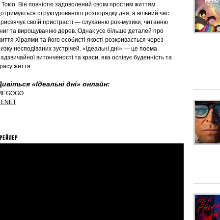
 Токіо. Він повністю задоволений своїм простим життям:
дотримується структурованого розпорядку дня, а вільний час
присвячує своїй пристрасті — слуханню рок-музики, читанню
книг та вирощуванню дерев. Однак усе більше деталей про
иття Хіраями та його особисті якості розкривається через
изку несподіваних зустрічей. «Ідеальні дні» — це поема
адзвичайної витонченості та краси, яка оспівує буденність та
красу життя.
Дивіться «Ідеальні дні» онлайн:
MEGOGO
TENET
РЕЙЛЕР