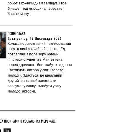
робот з кожним днем заміщує її все
більше, тоді як родина перестає
бачити межу.
ПІЗНЯ СЛАВА
Дата релізу: 19 Листопада 2026
Колись перспективний нью-йоркський
поет, а нині звичайний поштар Ед,
потрапляє в поле зору богеми.
Гіпстери-студенти з Мангеттена
перевідкривають його забуте видання
і затягують автора у світ «золотої
молоді». Здається, це ідеальний
другий шанс, щоб завоювати
заслужену славу і здобути увагу
молодої акторки.
 ЗА НОВИНАМИ В СОЦІАЛЬНИХ МЕРЕЖАХ: