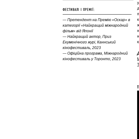
у
ФЕСТИВАЛІ І ПРЕМІЇ:
— Претендент на Премію «Оскар» в
ж
категорії «Найкращий міжнародний
н
фільм» від Японії
н
— Найкращий актор, Приз
Екуменічного журі, Каннський
кінофестиваль, 2023
— Офіційна програма, Міжнародний
кінофестиваль у Торонто, 2023
Т