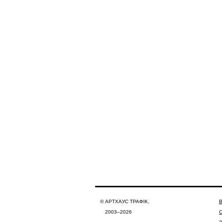
© АРТХАУС ТРАФІК,
В
2003–2026