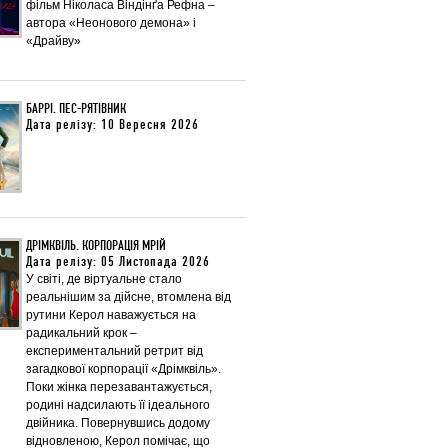
фільм Ніколаса Віндінґа Рефна –
автора «Неонового демона» і
«Драйву»
БАРРІ. ПЕС-РЯТІВНИК
Дата релізу: 10 Вересня 2026
ДРІМКВІЛЬ. КОРПОРАЦІЯ МРІЙ
Дата релізу: 05 Листопада 2026
У світі, де віртуальне стало
реальнішим за дійсне, втомлена від
рутини Керол наважується на
радикальний крок –
експериментальний ретрит від
загадкової корпорації «Дрімквіль».
Поки жінка перезавантажується,
родині надсилають її ідеального
двійника. Повернувшись додому
відновленою, Керол помічає, що