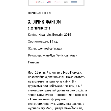
ФЕСТИВАЛІ І ПРЕМІЇ:
ХЛОПЧИК-ФАНТОМ
З 23 ЧЕРВНЯ 2016
Країна:
Франція, Бельгія, 2015
Хронометраж:
84 хв.
Жанр:
фентезі-анімація
Режисер:
Жан-Луп Фелісіолі, Ален
Ганьоль
Лео, 11-річний хлопчик з Нью-Йорка, є
незвичайною дитиною: він може ставати
невидимим і літати крізь стіни. Він
дружить з поліцейським Алексом, який
тимчасово прикутий до інвалідного крісла
через таємничого гангстера. Лео в повітрі
і Алекс на землі формують
екстраординарну команду, яка захищає
журналістку Марі, і рятує Нью-Йорк від