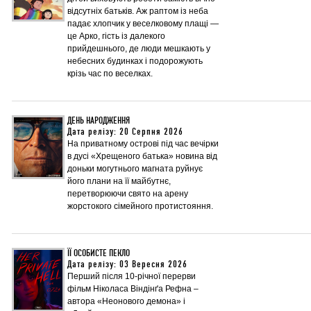
відсутніх батьків. Аж раптом із неба
падає хлопчик у веселковому плащі —
це Арко, гість із далекого
прийдешнього, де люди мешкають у
небесних будинках і подорожують
крізь час по веселках.
ДЕНЬ НАРОДЖЕННЯ
Дата релізу: 20 Серпня 2026
На приватному острові під час вечірки
в дусі «Хрещеного батька» новина від
доньки могутнього магната руйнує
його плани на її майбутнє,
перетворюючи свято на арену
жорстокого сімейного протистояння.
ЇЇ ОСОБИСТЕ ПЕКЛО
Дата релізу: 03 Вересня 2026
Перший після 10-річної перерви
фільм Ніколаса Віндінґа Рефна –
автора «Неонового демона» і