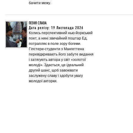
бачити межу.
ПІЗНЯ СЛАВА
Дата релізу: 19 Листопада 2026
Колись перспективний нью-йоркський
поет, а нині звичайний поштар Ед,
потрапляє в поле зору богеми.
Гіпстери-студенти з Мангеттена
перевідкривають його забуте видання
і затягують автора у світ «золотої
молоді». Здається, це ідеальний
другий шанс, щоб завоювати
заслужену славу і здобути увагу
молодої акторки.