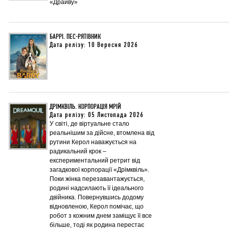
«Драйву»
БАРРІ. ПЕС-РЯТІВНИК
Дата релізу: 10 Вересня 2026
ДРІМКВІЛЬ. КОРПОРАЦІЯ МРІЙ
Дата релізу: 05 Листопада 2026
У світі, де віртуальне стало
реальнішим за дійсне, втомлена від
рутини Керол наважується на
радикальний крок –
експериментальний ретрит від
загадкової корпорації «Дрімквіль».
Поки жінка перезавантажується,
родині надсилають її ідеального
двійника. Повернувшись додому
відновленою, Керол помічає, що
робот з кожним днем заміщує її все
більше, тоді як родина перестає