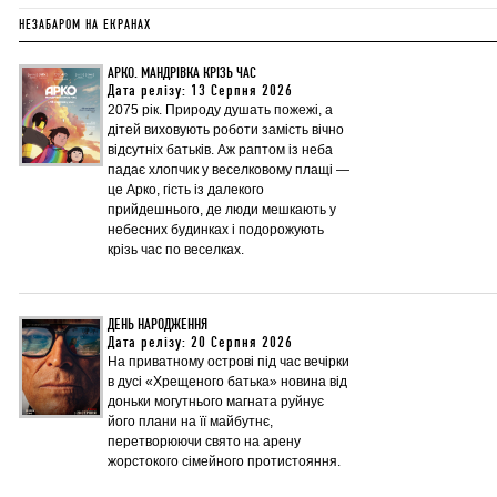
НЕЗАБАРОМ НА ЕКРАНАХ
АРКО. МАНДРІВКА КРІЗЬ ЧАС
Дата релізу: 13 Серпня 2026
2075 рік. Природу душать пожежі, а
дітей виховують роботи замість вічно
відсутніх батьків. Аж раптом із неба
падає хлопчик у веселковому плащі —
це Арко, гість із далекого
прийдешнього, де люди мешкають у
небесних будинках і подорожують
крізь час по веселках.
ДЕНЬ НАРОДЖЕННЯ
Дата релізу: 20 Серпня 2026
На приватному острові під час вечірки
в дусі «Хрещеного батька» новина від
доньки могутнього магната руйнує
його плани на її майбутнє,
перетворюючи свято на арену
жорстокого сімейного протистояння.