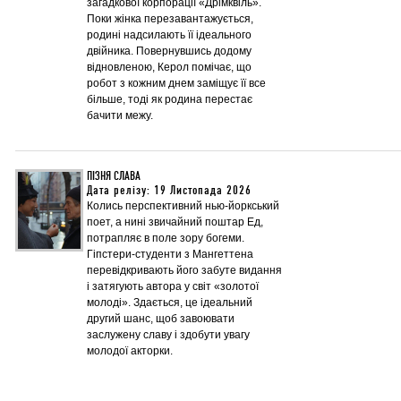
загадкової корпорації «Дрімквіль».
Поки жінка перезавантажується,
родині надсилають її ідеального
двійника. Повернувшись додому
відновленою, Керол помічає, що
робот з кожним днем заміщує її все
більше, тоді як родина перестає
бачити межу.
ПІЗНЯ СЛАВА
Дата релізу: 19 Листопада 2026
Колись перспективний нью-йоркський
поет, а нині звичайний поштар Ед,
потрапляє в поле зору богеми.
Гіпстери-студенти з Мангеттена
перевідкривають його забуте видання
і затягують автора у світ «золотої
молоді». Здається, це ідеальний
другий шанс, щоб завоювати
заслужену славу і здобути увагу
молодої акторки.