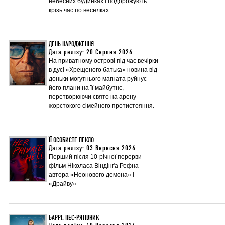
небесних будинках і подорожують
крізь час по веселках.
ДЕНЬ НАРОДЖЕННЯ
Дата релізу: 20 Серпня 2026
На приватному острові під час вечірки
в дусі «Хрещеного батька» новина від
доньки могутнього магната руйнує
його плани на її майбутнє,
перетворюючи свято на арену
жорстокого сімейного протистояння.
ЇЇ ОСОБИСТЕ ПЕКЛО
Дата релізу: 03 Вересня 2026
Перший після 10-річної перерви
фільм Ніколаса Віндінґа Рефна –
автора «Неонового демона» і
«Драйву»
БАРРІ. ПЕС-РЯТІВНИК