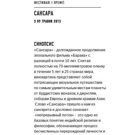
ФЕСТИВАЛІ І ПРЕМІЇ:
САНСАРА
З 09 ТРАВНЯ 2013
СИНОПСИС
«Сансара» - долгожданное продолжение
эпохального фильма «Барака» с
разницей в почти 10 лет. Снятая
полностью на 70-миллиметровою пленку
в течении 5 лет в 25 странах мира,
кинокартина представляет собой
потрясающее визуальное путешествие
по самым удивительным местам планеты
от буддистских монахов, к джунглям,
соборам Европы и древним храмам Азии.
Слово «Сансара» пришло к нам из
санскрита и дословно означает
«непрерывный поток» - это одно из
базовых понятие индийской религии и
философии, обозначающее процесс
бесчисленных перерождений личности и