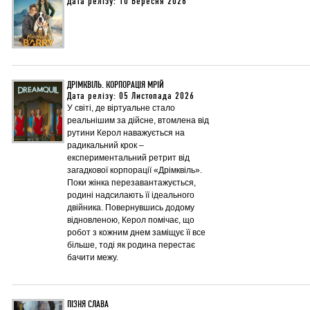
Дата релізу: 10 Вересня 2026
ДРІМКВІЛЬ. КОРПОРАЦІЯ МРІЙ
Дата релізу: 05 Листопада 2026
У світі, де віртуальне стало
реальнішим за дійсне, втомлена від
рутини Керол наважується на
радикальний крок –
експериментальний ретрит від
загадкової корпорації «Дрімквіль».
Поки жінка перезавантажується,
родині надсилають її ідеального
двійника. Повернувшись додому
відновленою, Керол помічає, що
робот з кожним днем заміщує її все
більше, тоді як родина перестає
бачити межу.
ПІЗНЯ СЛАВА