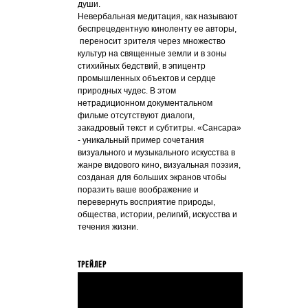
души.
Невербальная медитация, как называют
беспрецедентную киноленту ее авторы,
переносит зрителя через множество
культур на священные земли и в зоны
стихийных бедствий, в эпицентр
промышленных объектов и сердце
природных чудес. В этом
нетрадиционном документальном
фильме отсутствуют диалоги,
закадровый текст и субтитры. «Сансара»
- уникальный пример сочетания
визуального и музыкального искусства в
жанре видового кино, визуальная поэзия,
созданая для больших экранов чтобы
поразить ваше воображение и
перевернуть восприятие природы,
общества, истории, религий, искусства и
течения жизни.
ТРЕЙЛЕР