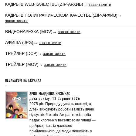
КАДРЫ В WEB-КАЧЕСТВЕ (ZIP-АРХИВ)→
завантажити
КАДРЫ В ПОЛИГРАФИЧЕСКОМ КАЧЕСТВЕ (ZIP-АРХИВ)→
завантажити
ВИДЕОНАРЕЗКА (MOV)→
завантажити
АФИША (JPG)→
завантажити
ТРЕЙЛЕР (DCP)→
завантажити
ТРЕЙЛЕР (MOV)→
завантажити
НЕЗАБАРОМ НА ЕКРАНАХ
АРКО. МАНДРІВКА КРІЗЬ ЧАС
Дата релізу: 13 Серпня 2026
2075 рік. Природу душать пожежі, а
дітей виховують роботи замість вічно
відсутніх батьків. Аж раптом із неба
падає хлопчик у веселковому плащі —
це Арко, гість із далекого
прийдешнього, де люди мешкають у