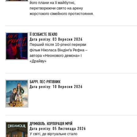
його плани на її майбутнє,
перетворюючи свято на арену
жорстокого сімейного протистояння.
ЇЇ ОСОБИСТЕ ПЕКЛО
Дата релізу: 03 Вересня 2026
Перший після 10-річної перерви
фільм Ніколаса Віндінґа Рефна –
автора «Неонового демона» і
«Драйву»
БАРРІ. ПЕС-РЯТІВНИК
Дата релізу: 10 Вересня 2026
ДРІМКВІЛЬ. КОРПОРАЦІЯ МРІЙ
Дата релізу: 05 Листопада 2026
У світі, де віртуальне стало