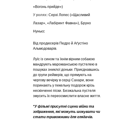
«Вогонь прийде»)
У ролях:
Серхі Лопес («Щасливий
Лазар», «Лабіринт Фавна»), Бруно
Нуньєс
Від продюсерів Педро й Аґустіно
Альмодоварів.
Луїс із сином та їхнім вірним собакою
мандрують марокканською пустелею в
пошуках зниклої доньки. Приєднавшись
до групи рейверів, що прямують на
чергову вечірку в серці Сахари, вони
поринають у пекельну подорож крізь
нескінченні піски. Безжальна пустеля
змусить їх переосмислити власне життя.
*У фільмі присутні сцени війни та
зображення, які можуть шокувати чи
стати тривожними для глядачів.