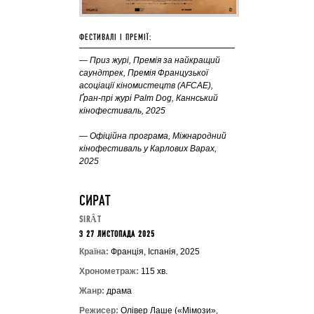
ФЕСТИВАЛІ І ПРЕМІЇ:
— Приз журі, Премія за найкращий
саундтрек, Премія Французької
асоціації кіномистецтв (AFCAE),
Ґран-прі журі Palm Dog, Каннський
кінофестиваль, 2025
— Офіційна програма, Міжнародний
кінофестиваль у Карлових Варах,
2025
СИРАТ
SIRÂT
З 27 ЛИСТОПАДА 2025
Країна:
Франція, Іспанія, 2025
Хронометраж:
115 хв.
Жанр:
драма
Режисер:
Олівер Лаше («Мімози»,