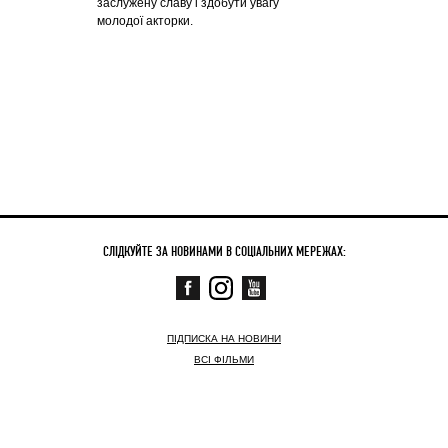
заслужену славу і здобути увагу
молодої акторки.
СЛІДКУЙТЕ ЗА НОВИНАМИ В СОЦІАЛЬНИХ МЕРЕЖАХ:
ПІДПИСКА НА НОВИНИ
ВСІ ФІЛЬМИ
СКОРО
ЗАРАЗ У КІНО
НОВИНИ
КОНТАКТНА ІНФОРМАЦІЯ