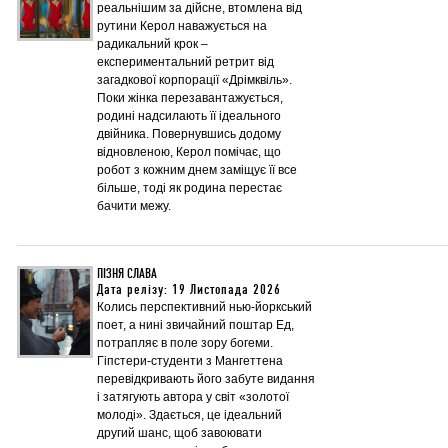
реальнішим за дійсне, втомлена від
рутини Керол наважується на
радикальний крок –
експериментальний ретрит від
загадкової корпорації «Дрімквіль».
Поки жінка перезавантажується,
родині надсилають її ідеального
двійника. Повернувшись додому
відновленою, Керол помічає, що
робот з кожним днем заміщує її все
більше, тоді як родина перестає
бачити межу.
ПІЗНЯ СЛАВА
Дата релізу: 19 Листопада 2026
Колись перспективний нью-йоркський
поет, а нині звичайний поштар Ед,
потрапляє в поле зору богеми.
Гіпстери-студенти з Мангеттена
перевідкривають його забуте видання
і затягують автора у світ «золотої
молоді». Здається, це ідеальний
другий шанс, щоб завоювати