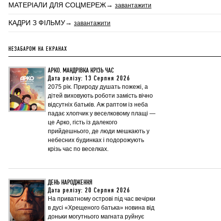
МАТЕРІАЛИ ДЛЯ СОЦМЕРЕЖ→
завантажити
КАДРИ З ФІЛЬМУ→
завантажити
НЕЗАБАРОМ НА ЕКРАНАХ
АРКО. МАНДРІВКА КРІЗЬ ЧАС
Дата релізу: 13 Серпня 2026
2075 рік. Природу душать пожежі, а
дітей виховують роботи замість вічно
відсутніх батьків. Аж раптом із неба
падає хлопчик у веселковому плащі —
це Арко, гість із далекого
прийдешнього, де люди мешкають у
небесних будинках і подорожують
крізь час по веселках.
ДЕНЬ НАРОДЖЕННЯ
Дата релізу: 20 Серпня 2026
На приватному острові під час вечірки
в дусі «Хрещеного батька» новина від
доньки могутнього магната руйнує