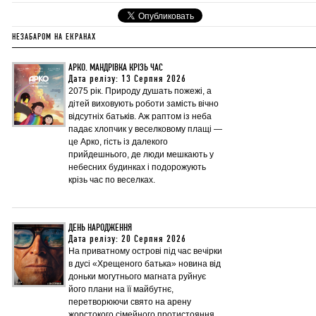
НЕЗАБАРОМ НА ЕКРАНАХ
АРКО. МАНДРІВКА КРІЗЬ ЧАС
Дата релізу: 13 Серпня 2026
2075 рік. Природу душать пожежі, а
дітей виховують роботи замість вічно
відсутніх батьків. Аж раптом із неба
падає хлопчик у веселковому плащі —
це Арко, гість із далекого
прийдешнього, де люди мешкають у
небесних будинках і подорожують
крізь час по веселках.
ДЕНЬ НАРОДЖЕННЯ
Дата релізу: 20 Серпня 2026
На приватному острові під час вечірки
в дусі «Хрещеного батька» новина від
доньки могутнього магната руйнує
його плани на її майбутнє,
перетворюючи свято на арену
жорстокого сімейного протистояння.