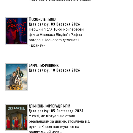
ЇЇ ОСОБИСТЕ ПЕКЛО
Дата релізу: 03 Вересня 2026
Перший після 10-річної перерви
фільм Ніколаса Віндінґа Рефна –
автора «Неонового демона» і
«Драйву»
БАРРІ. ПЕС-РЯТІВНИК
Дата релізу: 10 Вересня 2026
ДРІМКВІЛЬ. КОРПОРАЦІЯ МРІЙ
Дата релізу: 05 Листопада 2026
У світі, де віртуальне стало
реальнішим за дійсне, втомлена від
рутини Керол наважується на
радикальний крок –