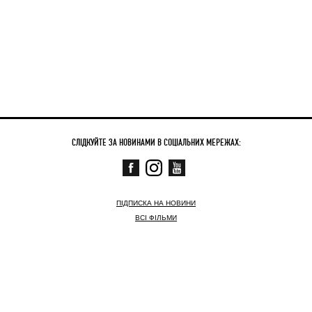
СЛІДКУЙТЕ ЗА НОВИНАМИ В СОЦІАЛЬНИХ МЕРЕЖАХ:
ПІДПИСКА НА НОВИНИ
ВСІ ФІЛЬМИ
СКОРО
ЗАРАЗ У КІНО
НОВИНИ
КОНТАКТНА ІНФОРМАЦІЯ
© АРТХАУС ТРАФІК,
2003–2026