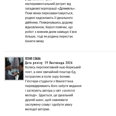
експериментальний ретрит від
загадкової корпорації «Дрімквіль».
Поки жінка перезавантажується,
родині надсилають її ідеального
двійника. Повернувшись додому
відновленою, Керол помічає, що
робот з кожним днем заміщує її все
більше, тоді як родина перестає
бачити межу.
ПІЗНЯ СЛАВА
Дата релізу: 19 Листопада 2026
Колись перспективний нью-йоркський
поет, а нині звичайний поштар Ед,
потрапляє в поле зору богеми.
Гіпстери-студенти з Мангеттена
перевідкривають його забуте видання
і затягують автора у світ «золотої
молоді». Здається, це ідеальний
другий шанс, щоб завоювати
заслужену славу і здобути увагу
молодої акторки.