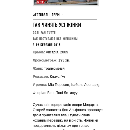
ФЕСТИВАЛІ І ПРЕМІЇ:
ТАК ЧИНЯТЬ УСІ ЖІНКИ
COSI FAN TUTTE
ТАК ПОСТУПАЮТ ВСЕ ЖЕНЩИНЫ
З 19 БЕРЕЗНЯ 2015
Країна:
Австрія, 2009
Хронометраж:
193 хв.
Жанр:
трагікомедія
Режисер:
Клаус Гут
У ролях:
Міа Перссон, Ізабель Леонард,
Флоріан Беш, Топі Летипуу
Сучасна інтерпретація опери Моцарта.
Старий холостяк Дон Альфонсо пропонує
двом приятелям влаштувати своїм
коханим перевірку на вірність. Чоловіки
повідомляють дівчатам про те, що