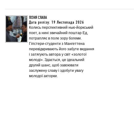
ПІЗНЯ СЛАВА
Дата релізу: 19 Листопада 2026
Колись перспективний нью-йоркський
поет, а нині звичайний поштар Ед,
потрапляє в поле зору богеми.
Гіпстери-студенти з Мангеттена
перевідкривають його забуте видання
і затягують автора у світ «золотої
молоді». Здається, це ідеальний
другий шанс, щоб завоювати
заслужену славу і здобути увагу
молодої акторки.