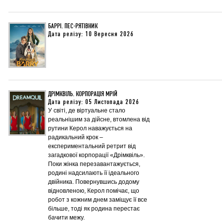
БАРРІ. ПЕС-РЯТІВНИК
Дата релізу: 10 Вересня 2026
ДРІМКВІЛЬ. КОРПОРАЦІЯ МРІЙ
Дата релізу: 05 Листопада 2026
У світі, де віртуальне стало
реальнішим за дійсне, втомлена від
рутини Керол наважується на
радикальний крок –
експериментальний ретрит від
загадкової корпорації «Дрімквіль».
Поки жінка перезавантажується,
родині надсилають її ідеального
двійника. Повернувшись додому
відновленою, Керол помічає, що
робот з кожним днем заміщує її все
більше, тоді як родина перестає
бачити межу.