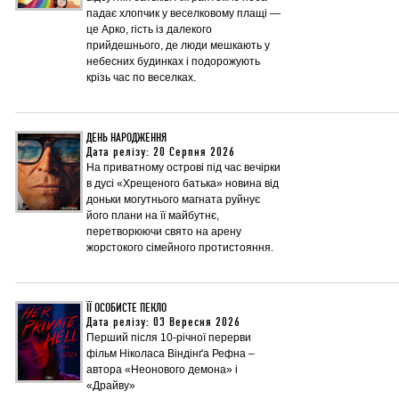
падає хлопчик у веселковому плащі —
це Арко, гість із далекого
прийдешнього, де люди мешкають у
небесних будинках і подорожують
крізь час по веселках.
ДЕНЬ НАРОДЖЕННЯ
Дата релізу: 20 Серпня 2026
На приватному острові під час вечірки
в дусі «Хрещеного батька» новина від
доньки могутнього магната руйнує
його плани на її майбутнє,
перетворюючи свято на арену
жорстокого сімейного протистояння.
ЇЇ ОСОБИСТЕ ПЕКЛО
Дата релізу: 03 Вересня 2026
Перший після 10-річної перерви
фільм Ніколаса Віндінґа Рефна –
автора «Неонового демона» і
«Драйву»