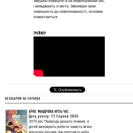
змушені покинути їх на невизначений час,
і виїжджають із міста. Змінивши свою
зовнішність до невпізнаваності, чоловіки
повертаються.
ТРЕЙЛЕР
НЕЗАБАРОМ НА ЕКРАНАХ
АРКО. МАНДРІВКА КРІЗЬ ЧАС
Дата релізу: 13 Серпня 2026
2075 рік. Природу душать пожежі, а
дітей виховують роботи замість вічно
відсутніх батьків. Аж раптом із неба