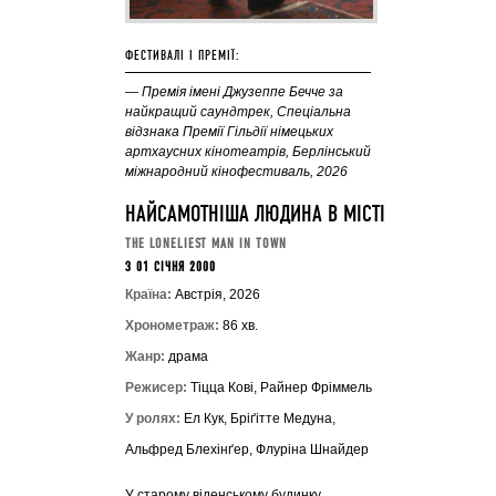
ФЕСТИВАЛІ І ПРЕМІЇ:
— Премія імені Джузеппе Бечче за
найкращий саундтрек, Спеціальна
відзнака Премії Гільдії німецьких
артхаусних кінотеатрів, Берлінський
міжнародний кінофестиваль, 2026
НАЙСАМОТНІША ЛЮДИНА В МІСТІ
THE LONELIEST MAN IN TOWN
З 01 СІЧНЯ 2000
Країна:
Австрія, 2026
Хронометраж:
86 хв.
Жанр:
драма
Режисер:
Тіцца Кові, Райнер Фріммель
У ролях:
Ел Кук, Бріґітте Медуна,
Альфред Блехінґер, Флуріна Шнайдер
У старому віденському будинку,