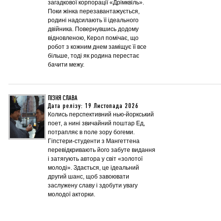
загадкової корпорації «Дрімквіль».
Поки жінка перезавантажується,
родині надсилають її ідеального
двійника. Повернувшись додому
відновленою, Керол помічає, що
робот з кожним днем заміщує її все
більше, тоді як родина перестає
бачити межу.
ПІЗНЯ СЛАВА
Дата релізу: 19 Листопада 2026
Колись перспективний нью-йоркський
поет, а нині звичайний поштар Ед,
потрапляє в поле зору богеми.
Гіпстери-студенти з Мангеттена
перевідкривають його забуте видання
і затягують автора у світ «золотої
молоді». Здається, це ідеальний
другий шанс, щоб завоювати
заслужену славу і здобути увагу
молодої акторки.