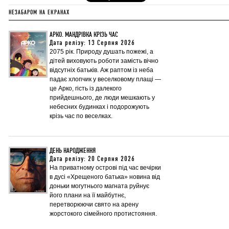
НЕЗАБАРОМ НА ЕКРАНАХ
АРКО. МАНДРІВКА КРІЗЬ ЧАС
Дата релізу: 13 Серпня 2026
2075 рік. Природу душать пожежі, а
дітей виховують роботи замість вічно
відсутніх батьків. Аж раптом із неба
падає хлопчик у веселковому плащі —
це Арко, гість із далекого
прийдешнього, де люди мешкають у
небесних будинках і подорожують
крізь час по веселках.
ДЕНЬ НАРОДЖЕННЯ
Дата релізу: 20 Серпня 2026
На приватному острові під час вечірки
в дусі «Хрещеного батька» новина від
доньки могутнього магната руйнує
його плани на її майбутнє,
перетворюючи свято на арену
жорстокого сімейного протистояння.