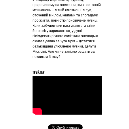
приреченому на знесення, живе останній
мешканець – літній блюзмен Ел Кук,
оточений вінілом, книгами та спогадами
про життя, повністю присвячене музиці.
Коли забудовники наступають, а стіни
його світу здригаються, у душі
вісімдесятирічного самітника зненацька
оживає давно забута мрія – дістатися
батьківщини улюбленої музики, дельти
Міссісіпі. Але чи не запізно рушати за
покликом блюзу?
ТРЕЙЛЕР