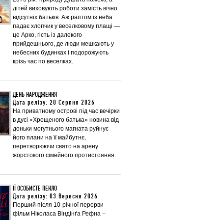
дітей виховують роботи замість вічно
відсутніх батьків. Аж раптом із неба
падає хлопчик у веселковому плащі —
це Арко, гість із далекого
прийдешнього, де люди мешкають у
небесних будинках і подорожують
крізь час по веселках.
ДЕНЬ НАРОДЖЕННЯ
Дата релізу: 20 Серпня 2026
На приватному острові під час вечірки
в дусі «Хрещеного батька» новина від
доньки могутнього магната руйнує
його плани на її майбутнє,
перетворюючи свято на арену
жорстокого сімейного протистояння.
ЇЇ ОСОБИСТЕ ПЕКЛО
Дата релізу: 03 Вересня 2026
Перший після 10-річної перерви
фільм Ніколаса Віндінґа Рефна –