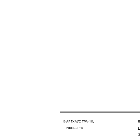
© АРТХАУС ТРАФІК,
В
2003–2026
З