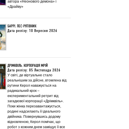
автора «Неонового демона» і
«Драйву»
БАРРІ. ПЕС-РЯТІВНИК
Дата релізу: 10 Вересня 2026
ДРІМКВІЛЬ. КОРПОРАЦІЯ МРІЙ
Дата релізу: 05 Листопада 2026
У світі, де віртуальне стало
реальнішим за дійсне, втомлена від
рутини Керол наважується на
радикальний крок –
експериментальний ретрит від
загадкової корпорації «Дрімквіль».
Поки жінка перезавантажується,
родині надсилають її ідеального
двійника. Повернувшись додому
відновленою, Керол помічає, що
робот з кожним днем заміщує її все