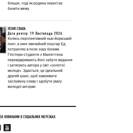
більше, тоді як родина перестає
бачити межу.
ПІЗНЯ СЛАВА
Дата релізу: 19 Листопада 2026
Колись перспективний нью-йоркський
поет, а нині звичайний поштар Ед,
потрапляє в поле зору богеми.
Гіпстери-студенти з Мангеттена
перевідкривають його забуте видання
і затягують автора у світ «золотої
молоді». Здається, це ідеальний
другий шанс, щоб завоювати
заслужену славу і здобути увагу
молодої акторки.
 ЗА НОВИНАМИ В СОЦІАЛЬНИХ МЕРЕЖАХ: