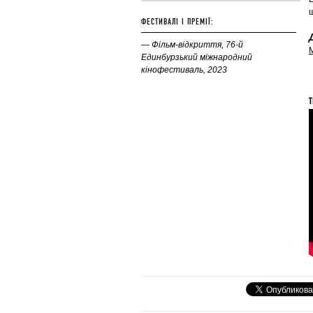
ш
ФЕСТИВАЛІ І ПРЕМІЇ:
— Фільм-відкриття, 76-й
Единбурзький міжнародний
кінофестиваль, 2023
Т