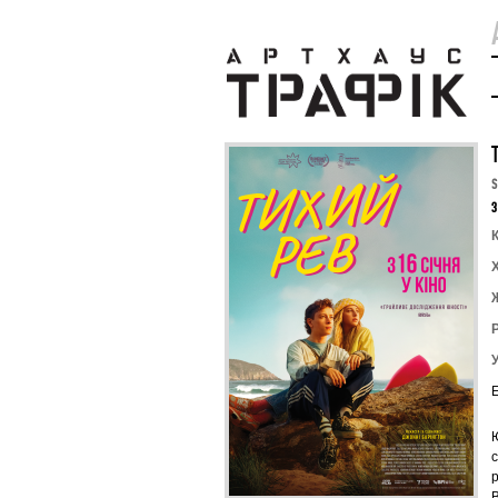
S
З
К
с
р