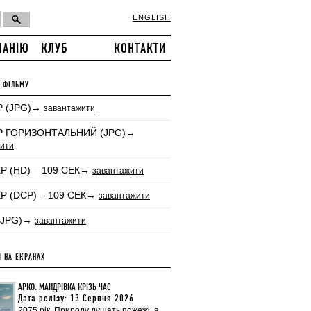
ENGLISH
ПАНІЮ
КЛУБ
КОНТАКТИ
 ФІЛЬМУ
 (JPG)→
завантажити
 ГОРИЗОНТАЛЬНИЙ (JPG)→
ити
Р (HD) – 109 СЕК→
завантажити
Р (DCP) – 109 СЕК→
завантажити
(JPG)→
завантажити
 НА ЕКРАНАХ
АРКО. МАНДРІВКА КРІЗЬ ЧАС
Дата релізу: 13 Серпня 2026
2075 рік. Природу душать пожежі, а