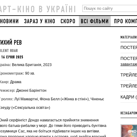
АРТ–КІНО В УКРАЇНІ
НОВИНИ
ЗАРАЗ У КІНО
СКОРО
ВСІ ФІЛЬМИ
ПРО КОМ
МАТЕРІАЛИ
ТИХИЙ РЕВ
ПОСТЕР
ILENT ROAR
 16 СІЧНЯ 2025
ПОСТЕР
завантаж
раїна:
Велика Британія, 2023
Хронометраж:
90 хв.
ТРЕЙЛЕ
Жанр:
Драма
ТРЕЙЛЕ
Режисер:
Джонні Барінгтон
КАДРИ 
У ролях:
Луї Маккартні, Фіона Белл («Жінка в стіні»), Чіненьє
Езеуду («Сексуальна освіта»)
НЕЗАБАРОМ
Юний серфінгіст Дондо намагається прийняти зникнення
вого батька-рибалки у морі. До тями його приводить бунтівна
озумниця Сас, яка не боїться підбивати інших на витівки.
Вона пропонує хлопцю втекти з острова, щоб знайти власний