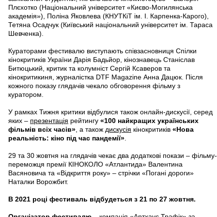
Плєхотко (Національний університет «Києво-Могилянська
академія»), Поліна Яковлева (КНУТКіТ ім. І. Карпенка-Карого),
Тетяна Осадчук (Київський національний університет ім. Тараса
Шевченка).
Кураторами фестивалю виступають співзасновниця Спілки
кінокритиків України Дарія Бадьйор, кінознавець Станіслав
Битюцький, критик та колумніст Сергій Ксаверов та
кінокритикиня, журналістка DTF Magazine Анна Дацюк. Після
кожного показу глядачів чекало обговорення фільму з
куратором.
У рамках Тижня критики відбулися також онлайн-дискусії, серед
яких –
презентація
рейтингу
«100 найкращих українських
фільмів всіх часів»
, а також
дискусія
кінокритиків
«Нова
реальність: кіно під час пандемії»
.
29 та 30 жовтня на глядачів чекає два додаткові покази – фільму-
переможця премії КІНОКОЛО «Атлантида» Валентина
Васяновича та «Відкриття року» – стрічки «Погані дороги»
Наталки Ворожбит.
В 2021 році фестиваль відбудеться з 21 по 27 жовтня.
Організатор фестивалю
– компанія
«Артхаус Трафік»
за