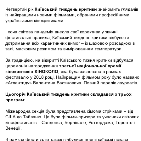
Четвертий рік
Київський тиждень критики
знайомить глядачів
із найкращими новими фільмами, обраними професійними
українськими кінокритиками.
І хоча світова пандемія внесла свої корективи у звичні
фестивальні правила, Київський тиждень критики відбувся з
дотримання всіх карантинних вимог – із шаховою розсадкою в
залі, масковим режимом та вимірюванням температури.
За традицією, на відкритті Київського тижня критики відбулася
церемонія нагородження
третьої національної премії
кінокритиків КІНОКОЛО
, яка була заснована в рамках
фестивалю у 2018 році. Найкращим фільмом року було названо
«Атлантиду» Валентина Васяновича.
Повний перелік лауреатів.
Цьогоріч Київський тиждень критики складався з трьох
програм:
Міжнародна секція була представлена сімома стрічками – від
США до Тайваню. Це були фільми-призери та учасники світових
кінофестивалів – Санденса, Берлінале, Роттердама, Торонто і
Венеції.
В рамках фестивалю також відбулися перші київські покази