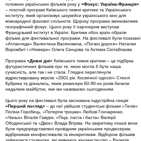
головних українських фільмів року у
«Фокус: Україна-Франція»
– пілотній програмі Київського тижня критики та Українського
інституту, який організовує шоукейси українського кіно для
міжнародної фахової спільноти. Щороку програма змінюватиме
географічний фокус. Цього року її партнером виступав
Французький інститут в Україні. Критики обох країн обрали
фільми для фестивальної програми. На фестивалі були показані
«Атлантида» Валентина Васяновича, «Погані дороги» Наталки
Ворожбит і «Номери» Олега Сенцова та Ахтема Сеітаблаєва.
Програма
«Дивні дні»
Київського тижня критики – це підбірка
футуристичних фільмів про те, якою могла б бути наша
сучасність, але так і не стала. Глядачі переглянули
відреставровану версію «2001 рік: Космічної одіссеї» Стенлі
Кубрика та дізнались, яким режисери 60-90-их років бачили
недалеке майбутнє, яке ми називаємо сьогоденням.
Цього року на фестивалі була заснована індустрійна секція
«Перший погляд»
– до неї увійшли студентські фільми «Течія»
Поліни Горобець, «Потерпи трошки» Любові Гончаренко,
«Чачьо» Віталія Гавури, «Піца, паста і баста» Валерії
Ободянської та «Двоє» Влада Вітріва. На закритому показі вони
були предпредставлені провідним українським продюсерам,
відбірникам кінофестивалів та кінокритикам. Відбором фільмів
займалися студентки, які вивчають кіномистецтво – Валерія