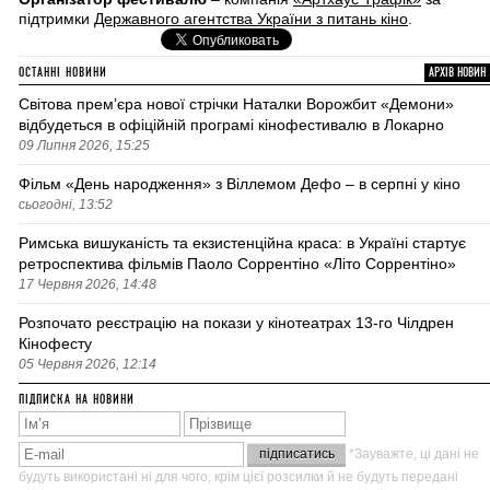
підтримки
Державного агентства України з питань кіно
.
ОСТАННІ НОВИНИ
АРХІВ НОВИН
Світова премʼєра нової стрічки Наталки Ворожбит «Демони»
відбудеться в офіційній програмі кінофестивалю в Локарно
09 Липня 2026, 15:25
Фільм «День народження» з Віллемом Дефо – в серпні у кіно
сьогодні, 13:52
Римська вишуканість та екзистенційна краса: в Україні стартує
ретроспектива фільмів Паоло Соррентіно «Літо Соррентіно»
17 Червня 2026, 14:48
Розпочато реєстрацію на покази у кінотеатрах 13-го Чілдрен
Кінофесту
05 Червня 2026, 12:14
ПІДПИСКА НА НОВИНИ
*Зауважте, ці дані не
будуть використані ні для чого, крім цієї розсилки й не будуть передані