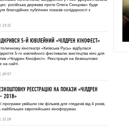
цес: російська держава проти Олега Сенцова» буде
ля благодійних публічних показів солідарності з
, 15:11
ВІДКРИВСЯ 5-Й ЮВІЛЕЙНИЙ «ЧІЛДРЕН КІНОФЕСТ»
столичному кінотеатрі «Київська Русь» відбулася
дкриття 5-го ювілейного фестивалю мистецтва кіно для
літків «Чілдрен Кінофест». Реєстрація на безкоштовні
 на сайті.
, 20:57
ЕЗКОШТОВНУ РЕЄСТРАЦІЮ НА ПОКАЗИ «ЧІЛДРЕН
– 2018»
ї програми увійшли сім фільмів для глядачів від 4 років,
а найбільших європейських кінофорумах.
, 11:18