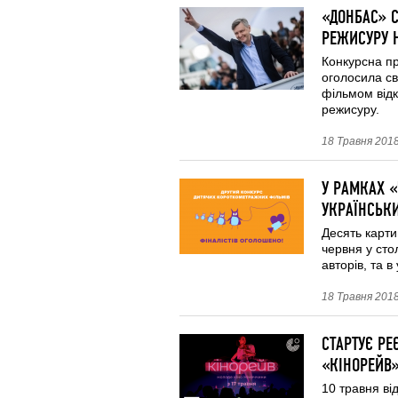
«ДОНБАС» 
РЕЖИСУРУ 
Конкурсна п
оголосила св
фільмом відк
режисуру.
18 Травня 2018
У РАМКАХ 
УКРАЇНСЬКИ
Десять карти
червня у сто
авторів, та 
18 Травня 2018
СТАРТУЄ РЕ
«КІНОРЕЙВ
10 травня ві