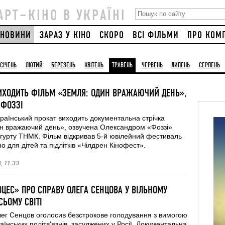
АРТ–КІНО В УКРАЇНІ
НОВИНИ
ЗАРАЗ У КІНО
СКОРО
ВСІ ФІЛЬМИ
ПРО КОМ
СІЧЕНЬ
ЛЮТИЙ
БЕРЕЗЕНЬ
КВІТЕНЬ
ТРАВЕНЬ
ЧЕРВЕНЬ
ЛИПЕНЬ
СЕРПЕНЬ
ВИХОДИТЬ ФІЛЬМ «ЗЕМЛЯ: ОДИН ВРАЖАЮЧИЙ ДЕНЬ»,
 ФОЗЗІ
країнський прокат виходить документальна стрічка
н вражаючий день», озвучена Олександром «Фоззі»
гурту ТНМК. Фільм відкривав 5-й ювілейний фестиваль
о для дітей та підлітків «Чілдрен Кінофест».
, 11:33
ЦЕС» ПРО СПРАВУ ОЛЕГА СЕНЦОВА У ВІЛЬНОМУ
СЬОМУ СВІТІ
лег Сенцов оголосив безстрокове голодування з вимогою
раїнських політв'язнів, засуджених у Росії. Документальна