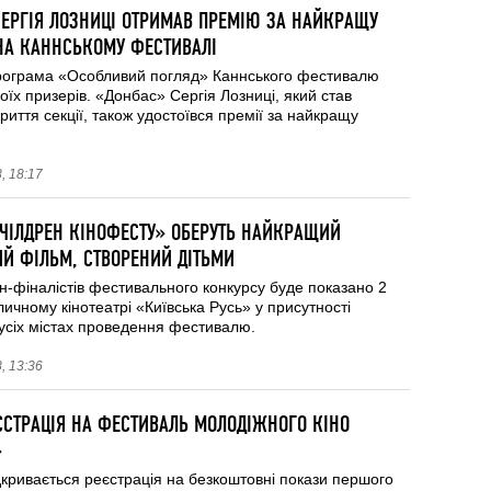
СЕРГІЯ ЛОЗНИЦІ ОТРИМАВ ПРЕМІЮ ЗА НАЙКРАЩУ
НА КАННСЬКОМУ ФЕСТИВАЛІ
рограма «Особливий погляд» Каннського фестивалю
оїх призерів. «Донбас» Сергія Лозниці, який став
риття секції, також удостоївся премії за найкращу
, 18:17
«ЧІЛДРЕН КІНОФЕСТУ» ОБЕРУТЬ НАЙКРАЩИЙ
Й ФІЛЬМ, СТВОРЕНИЙ ДІТЬМИ
н-фіналістів фестивального конкурсу буде показано 2
личному кінотеатрі «Київська Русь» у присутності
в усіх містах проведення фестивалю.
, 13:36
ЄСТРАЦІЯ НА ФЕСТИВАЛЬ МОЛОДІЖНОГО КІНО
»
дкривається реєстрація на безкоштовні покази першого