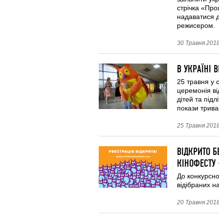
стрічка «Про
надаватися д
режисером.
30 Травня 2018
В УКРАЇНІ 
25 травня у 
церемонія ві
дітей та під
покази триває
25 Травня 2018
ВІДКРИТО Б
КІНОФЕСТУ 
До конкурсно
відібраних н
20 Травня 2018