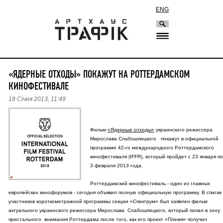
ENG
«ЯДЕРНЫЕ ОТХОДЫ» ПОКАЖУТ НА РОТТЕРДАМСКОМ
КИНОФЕСТИВАЛЕ
18 Січня 2013, 11:49
Фильм
«Ядерные отходы»
украинского режиссера
Мирослава Слабошпицкого покажут в официальной
программе 42-го международного Роттердамского
кинофестиваля (IFFR), который пройдет с 23 января по
3 февраля 2013 года.
Роттердамский кинофестиваль - один из главных
европейских кинофорумов - сегодня объявил полную официальную программу. В списке
участников короткометражной программы секции «Спектрум» был заявлен фильм
актуального украинского режиссера Мирослава Слабошпицкого, который попал в зону
пристального внимания Роттердама после того, как его проект «Племя» получил