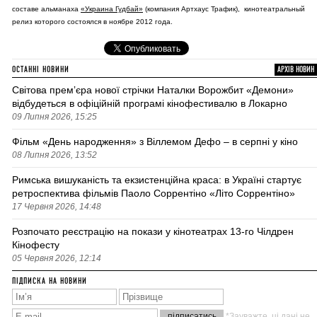
составе альманаха
«Украина Гудбай»
(компания Артхаус Трафик), кинотеатральный
релиз которого состоялся в ноябре 2012 года.
ОСТАННІ НОВИНИ
АРХІВ НОВИН
Світова премʼєра нової стрічки Наталки Ворожбит «Демони»
відбудеться в офіційній програмі кінофестивалю в Локарно
09 Липня 2026, 15:25
Фільм «День народження» з Віллемом Дефо – в серпні у кіно
08 Липня 2026, 13:52
Римська вишуканість та екзистенційна краса: в Україні стартує
ретроспектива фільмів Паоло Соррентіно «Літо Соррентіно»
17 Червня 2026, 14:48
Розпочато реєстрацію на покази у кінотеатрах 13-го Чілдрен
Кінофесту
05 Червня 2026, 12:14
ПІДПИСКА НА НОВИНИ
*Зауважте, ці дані не