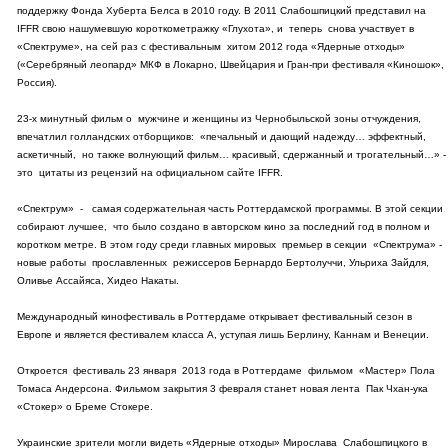
поддержку Фонда Хуберта Белса в 2010 году. В 2011 Слабошпицкий представил на
IFFR свою нашумевшую короткометражку «Глухота», и теперь снова участвует в
«Спектруме», на сей раз с фестивальным хитом 2012 года «Ядерные отходы»
(«Серебряный леопард» МКФ в Локарно, Швейцария и Гран-при фестиваля «Киношок»,
Россия).
23-х минутный фильм о мужчине и женщины из Чернобыльской зоны отчуждения,
впечатлил голландских отборщиков: «печальный и дающий надежду… эффектный,
аскетичный, но также волнующий фильм… красивый, сдержанный и трогательный…» -
это цитаты из рецензий на официальном сайте IFFR.
«Спектрум» - самая содержательная часть Роттердамской программы. В этой секции
собирают лучшее, что было создано в авторском кино за последний год в полном и
коротком метре. В этом году среди главных мировых премьер в секции «Спектрума» -
новые работы прославленных режиссеров Бернардо Бертолуччи, Ульриха Зайдля,
Оливье Ассайяса, Хидео Накаты.
Международный кинофестиваль в Роттердаме открывает фестивальный сезон в
Европе и является фестивалем класса А, уступая лишь Берлину, Каннам и Венеции.
Откроется фестиваль 23 января 2013 года в Роттердаме фильмом «Мастер» Пола
Томаса Андерсона. Фильмом закрытия 3 февраля станет новая лента Пак Чхан-ука
«Стокер» о Бреме Стокере.
Украинские зрители могли видеть «Ядерные отходы» Мирослава Слабошпицкого в