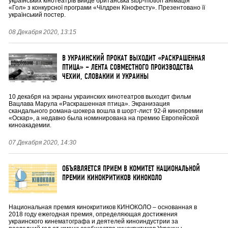
українських кінотеатрів вийде британська stop-motion анімація
«Гол» з конкурсної програми «Чілдрен Кінофесту». Презентовано її
український постер.
08 Декабря 2020, 13:15
В УКРАИНСКИЙ ПРОКАТ ВЫХОДИТ «РАСКРАШЕННАЯ
ПТИЦА» – ЛЕНТА СОВМЕСТНОГО ПРОИЗВОДСТВА
ЧЕХИИ, СЛОВАКИИ И УКРАИНЫ
10 декабря на экраны украинских кинотеатров выходит фильм
Вацлава Марула «Раскрашенная птица». Экранизация
скандального романа-шокера вошла в шорт-лист 92-й кинопремии
«Оскар», а недавно была номинирована на премию Европейской
киноакадемии.
07 Декабря 2020, 14:30
ОБЪЯВЛЯЕТСЯ ПРИЕМ В КОМИТЕТ НАЦИОНАЛЬНОЙ
ПРЕМИИ КИНОКРИТИКОВ КИНОКОЛО
Национальная премия кинокритиков КИНОКОЛО – основанная в
2018 году ежегодная премия, определяющая достижения
украинского кинематографа и деятелей киноиндустрии за