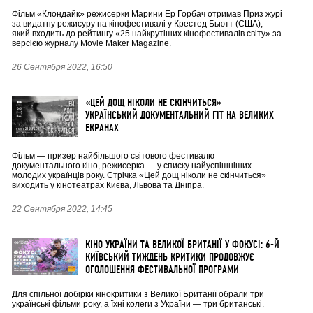
Фільм «Клондайк» режисерки Марини Ер Горбач отримав Приз журі
за видатну режисуру на кінофестивалі у Крестед Бьютт (США),
який входить до рейтингу «25 найкрутіших кінофестивалів світу» за
версією журналу Movie Maker Magazine.
26 Сентября 2022, 16:50
«ЦЕЙ ДОЩ НІКОЛИ НЕ СКІНЧИТЬСЯ» —
УКРАЇНСЬКИЙ ДОКУМЕНТАЛЬНИЙ ГІТ НА ВЕЛИКИХ
ЕКРАНАХ
Фільм — призер найбільшого світового фестивалю
документального кіно, режисерка — у списку найуспішніших
молодих українців року. Стрічка «Цей дощ ніколи не скінчиться»
виходить у кінотеатрах Києва, Львова та Дніпра.
22 Сентября 2022, 14:45
КІНО УКРАЇНИ ТА ВЕЛИКОЇ БРИТАНІЇ У ФОКУСІ: 6-Й
КИЇВСЬКИЙ ТИЖДЕНЬ КРИТИКИ ПРОДОВЖУЄ
ОГОЛОШЕННЯ ФЕСТИВАЛЬНОЇ ПРОГРАМИ
Для спільної добірки кінокритики з Великої Британії обрали три
українські фільми року, а їхні колеги з України — три британські.