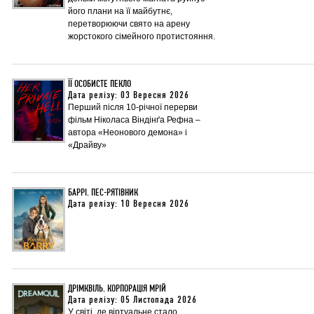
його плани на її майбутнє,
перетворюючи свято на арену
жорстокого сімейного протистояння.
ЇЇ ОСОБИСТЕ ПЕКЛО
Дата релізу: 03 Вересня 2026
Перший після 10-річної перерви
фільм Ніколаса Віндінґа Рефна –
автора «Неонового демона» і
«Драйву»
БАРРІ. ПЕС-РЯТІВНИК
Дата релізу: 10 Вересня 2026
ДРІМКВІЛЬ. КОРПОРАЦІЯ МРІЙ
Дата релізу: 05 Листопада 2026
У світі, де віртуальне стало