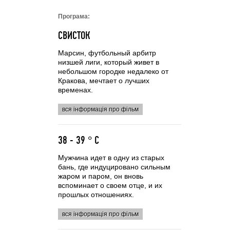
Програма:
СВИСТОК
Марсин, футбольный арбитр
низшей лиги, который живет в
небольшом городке недалеко от
Кракова, мечтает о лучших
временах.
вся інформація про фільм
38 - 39 ° C
Мужчина идет в одну из старых
бань, где индуцировано сильным
жаром и паром, он вновь
вспоминает о своем отце, и их
прошлых отношениях.
вся інформація про фільм