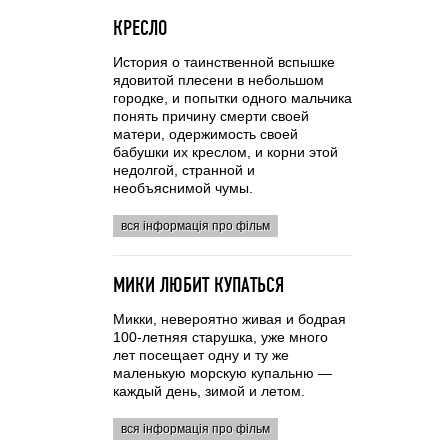
КРЕСЛО
История о таинственной вспышке
ядовитой плесени в небольшом
городке, и попытки одного мальчика
понять причину смерти своей
матери, одержимость своей
бабушки их креслом, и корни этой
недолгой, странной и
необъяснимой чумы.
вся інформація про фільм
МИКИ ЛЮБИТ КУПАТЬСЯ
Микки, невероятно живая и бодрая
100-летняя старушка, уже много
лет посещает одну и ту же
маленькую морскую купальню —
каждый день, зимой и летом.
вся інформація про фільм