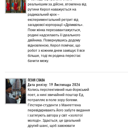
реальнішим за дійсне, втомлена від
рутини Керол наважується на
радикальний крок –
експериментальний ретрит від
загадкової корпорації «Дрімквіль».
Поки жінка перезавантажується,
родині надсилають її ідеального
двійника. Повернувшись додому
відновленою, Керол помічає, що
робот з кожним днем заміщує її все
більше, тоді як родина перестає
бачити межу.
ПІЗНЯ СЛАВА
Дата релізу: 19 Листопада 2026
Колись перспективний нью-йоркський
поет, а нині звичайний поштар Ед,
потрапляє в поле зору богеми.
Гіпстери-студенти з Мангеттена
перевідкривають його забуте видання
і затягують автора у світ «золотої
молоді». Здається, це ідеальний
другий шанс, щоб завоювати