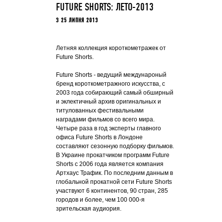
FUTURE SHORTS: ЛЕТО-2013
З 25 ЛИПНЯ 2013
Летняя коллекция короткометражек от
Future Shorts.
Future Shorts - ведущий междунароный
бренд короткометражного искусства, с
2003 года собирающий самый обширный
и эклектичный архив оригинальных и
титулованных фестивальными
наградами фильмов со всего мира.
Четыре раза в год эксперты главного
офиса Future Shorts в Лондоне
составляют сезонную подборку фильмов.
В Украине прокатчиком программ Future
Shorts с 2006 года является компания
Артхаус Трафик. По последним данным в
глобальной прокатной сети Future Shorts
участвуют 6 континентов, 90 стран, 285
городов и более, чем 100 000-я
зрительская аудиория.