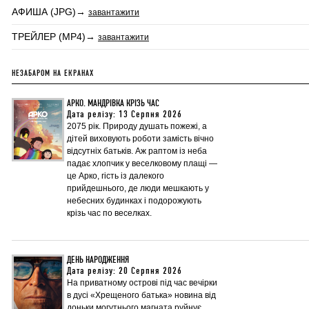
АФИША (JPG)→
завантажити
ТРЕЙЛЕР (MP4)→
завантажити
НЕЗАБАРОМ НА ЕКРАНАХ
АРКО. МАНДРІВКА КРІЗЬ ЧАС
Дата релізу: 13 Серпня 2026
2075 рік. Природу душать пожежі, а
дітей виховують роботи замість вічно
відсутніх батьків. Аж раптом із неба
падає хлопчик у веселковому плащі —
це Арко, гість із далекого
прийдешнього, де люди мешкають у
небесних будинках і подорожують
крізь час по веселках.
ДЕНЬ НАРОДЖЕННЯ
Дата релізу: 20 Серпня 2026
На приватному острові під час вечірки
в дусі «Хрещеного батька» новина від
доньки могутнього магната руйнує