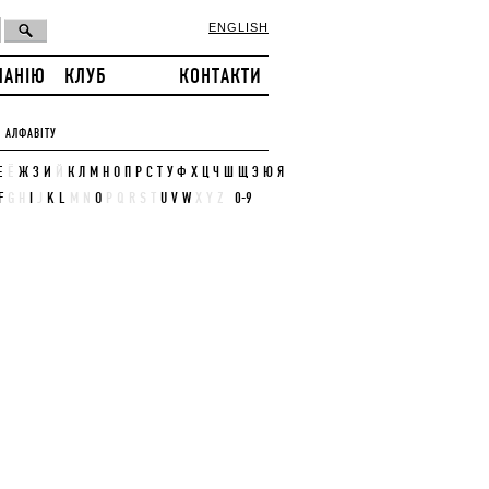
ENGLISH
ПАНІЮ
КЛУБ
КОНТАКТИ
 АЛФАВІТУ
Е
Ё
Ж
З
И
Й
К
Л
М
Н
О
П
Р
С
Т
У
Ф
Х
Ц
Ч
Ш
Щ
Э
Ю
Я
F
G
H
I
J
K
L
M
N
O
P
Q
R
S
T
U
V
W
X
Y
Z
0-9