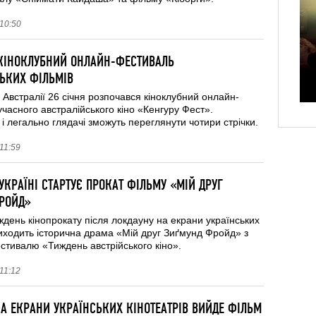
 10:50
 КІНОКЛУБНИЙ ОНЛАЙН-ФЕСТИВАЛЬ
СЬКИХ ФІЛЬМІВ
 Австралії 26 січня розпочався кіноклубний онлайн-
часного австралійського кіно «Кенгуру Фест».
і легально глядачі зможуть переглянути чотири стрічки.
 11:59
 УКРАЇНІ СТАРТУЄ ПРОКАТ ФІЛЬМУ «МІЙ ДРУГ
РОЙД»
день кінопрокату після локдауну на екрани українських
виходить історична драма «Мій друг Зиґмунд Фройд» з
тивалю «Тиждень австрійського кіно».
 11:12
А ЕКРАНИ УКРАЇНСЬКИХ КІНОТЕАТРІВ ВИЙДЕ ФІЛЬМ