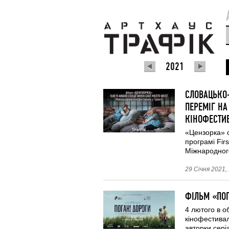
2021
СЛОВАЦЬКО
ПЕРЕМІГ НА
КІНОФЕСТИВ
«Цензорка» о
програмі Fir
Міжнародного
29 Січня 2021,
ФІЛЬМ «ПО
4 лютого в о
кінофестива
авторки сері