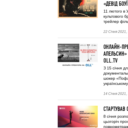
«ДЕВІД БОУ
11 лютого в 
культового б
трейлер філ
22 Січня 2021,
ОНЛАЙН-ПРЕ
АПЕЛЬСИН» 
OLL.TV
З 15 січня д
документальн
шокер «Пофа
українському
14 Січня 2021,
СТАРТУВАВ 
8 січня розп
цьогоріч про
повнометражн