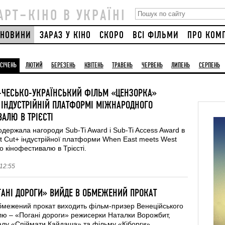
АРТ–КІНО В УКРАЇНІ
НОВИНИ
ЗАРАЗ У КІНО
СКОРО
ВСІ ФІЛЬМИ
ПРО КОМ
СІЧЕНЬ
ЛЮТИЙ
БЕРЕЗЕНЬ
КВІТЕНЬ
ТРАВЕНЬ
ЧЕРВЕНЬ
ЛИПЕНЬ
СЕРПЕНЬ
-ЧЕСЬКО-УКРАЇНСЬКИЙ ФІЛЬМ «ЦЕНЗОРКА»
 ІНДУСТРІЙНІЙ ПЛАТФОРМІ МІЖНАРОДНОГО
АЛЮ В ТРІЄСТІ
держала нагороди Sub-Ti Award і Sub-Ti Access Award в
st Cut+ індустрійної платформи When East meets West
 кінофестивалю в Трієсті.
 12:55
ГАНІ ДОРОГИ» ВИЙДЕ В ОБМЕЖЕНИЙ ПРОКАТ
бмежений прокат виходить фільм-призер Венеційського
лю – «Погані дороги» режисерки Наталки Ворожбит,
алу «Спіймати Кайдаша» та фільму «Кіборги».