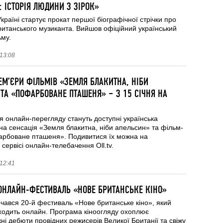
Ї: ІСТОРІЯ ЛЮДИНИ З ЗІРОК»
Україні стартує прокат першої біографічної стрічки про
ританського музиканта. Вийшов офіційний український
ьму.
 13:08
М’ЄРИ ФІЛЬМІВ «ЗЕМЛЯ БЛАКИТНА, НІБИ
ТА «ПОФАРБОВАНЕ ПТАШЕНЯ» – З 15 СІЧНЯ НА
ля онлайн-перегляду стануть доступні українська
а сенсація «Земля блакитна, ніби апельсин» та фільм-
рбоване пташеня». Подивитися їх можна на
 сервісі онлайн-телебачення Oll.tv.
 12:41
ОНЛАЙН-ФЕСТИВАЛЬ «НОВЕ БРИТАНСЬКЕ КІНО»
очався 20-й фестиваль «Нове британське кіно», який
ходить онлайн. Програма кіноогляду охоплює
і дебюти провідних режисерів Великої Британії та свіжу