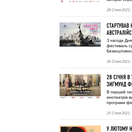
28 Січня 2021,
СТАРТУВАВ
АВСТРАЛІЙ
З нагоди Дня
фестиваль су
Безкоштовно 
26 Січня 2021,
28 СІЧНЯ В
ЗИҐМУНД Ф
В перший тиж
кінотеатрів 
програми фес
25 Січня 2021,
У ЛЮТОМУ Н