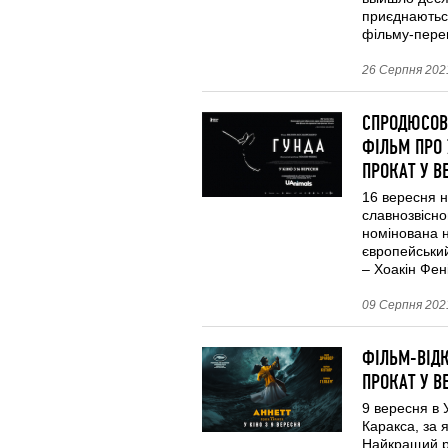
приєднаються 
фільму-пере
26 Серпня 2021
СПРОДЮСОВ
ФІЛЬМ ПРО 
ПРОКАТ У В
16 вересня н
славнозвісно
номінована 
європейськи
– Хоакін Фені
09 Серпня 2021
ФІЛЬМ-ВІДК
ПРОКАТ У В
9 вересня в 
Каракса, за 
Найкращий р