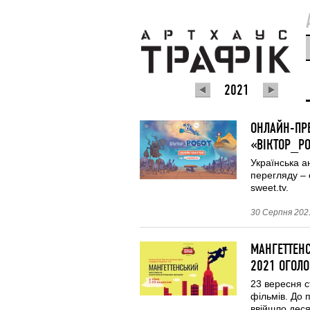
2021
ОНЛАЙН-ПР
«ВІКТОР_РО
Українська а
перегляду – 
sweet.tv.
30 Серпня 2021
МАНГЕТТЕН
2021 ОГОЛ
23 вересня 
фільмів. До 
ввійшло деся