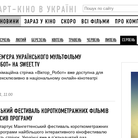
АРТ–КІНО В УКРАЇНІ
НОВИНИ
ЗАРАЗ У КІНО
СКОРО
ВСІ ФІЛЬМИ
ПРО КОМ
СІЧЕНЬ
ЛЮТИЙ
БЕРЕЗЕНЬ
КВІТЕНЬ
ТРАВЕНЬ
ЧЕРВЕНЬ
ЛИПЕНЬ
СЕРПЕНЬ
ЕМ’ЄРА УКРАЇНСЬКОГО МУЛЬТФІЛЬМУ
БОТ» НА SWEET.TV
німаційна стрічка «Віктор_Робот» вже доступна для
ексклюзивно в національному онлайн-кінотеатрі
, 11:00
СЬКИЙ ФЕСТИВАЛЬ КОРОТКОМЕТРАЖНИХ ФІЛЬМІВ
ОСИВ ПРОГРАМУ
стартує Мангеттенський фестиваль короткометражних
програми найбільшого інтерактивного кінофестивалю
ть стрічок. Українці вже в п’ятнадцятий раз