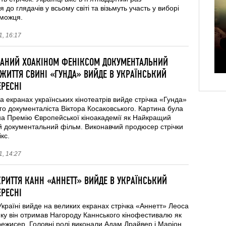
до глядачів у всьому світі та візьмуть участь у виборі
можця.
, 16:17
АНИЙ ХОАКІНОМ ФЕНІКСОМ ДОКУМЕНТАЛЬНИЙ
ЖИТТЯ СВИНІ «ГУНДА» ВИЙДЕ В УКРАЇНСЬКИЙ
ЕРЕСНІ
а екранах українських кінотеатрів вийде стрічка «Гунда»
го документаліста Віктора Косаковського. Картина була
на Премію Європейської кіноакадемії як Найкращий
й документальний фільм. Виконавчий продюсер стрічки
кс.
, 14:27
РИТТЯ КАНН «АННЕТТ» ВИЙДЕ В УКРАЇНСЬКИЙ
ЕРЕСНІ
Україні вийде на великих екранах стрічка «Аннетт» Леоса
яку він отримав Нагороду Каннського кінофестивалю як
ежисер. Головні ролі виконали Адам Драйвер і Маріон