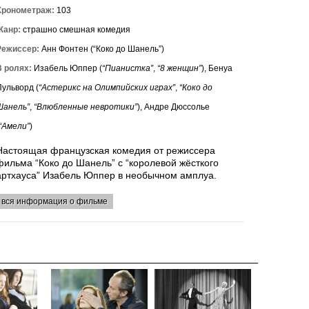
Хронометраж:
103
Жанр:
страшно смешная комедия
Режиссер:
Анн Фонтен (“Коко до Шанель”)
В ролях:
Изабель Юппер (
“Пианистка”
,
“8 женщин”
), Бенуа
Пульворд (
“Астерикс на Олимпийских играх”
,
“Коко до
Шанель”
,
“Влюбленные невротики”
), Андре Дюссолье
“Амели”
)
Настоящая французская комедия от режиссера
фильма “Коко до Шанель” с “королевой жёсткого
артхауса” Изабель Юппер в необычном амплуа.
вся информация о фильме