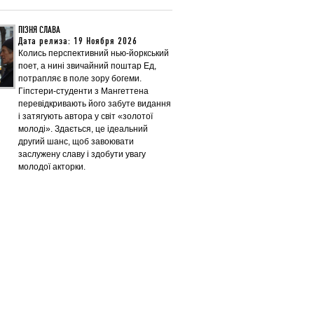
ПІЗНЯ СЛАВА
Дата релиза: 19 Ноября 2026
Колись перспективний нью-йоркський
поет, а нині звичайний поштар Ед,
потрапляє в поле зору богеми.
Гіпстери-студенти з Мангеттена
перевідкривають його забуте видання
і затягують автора у світ «золотої
молоді». Здається, це ідеальний
другий шанс, щоб завоювати
заслужену славу і здобути увагу
молодої акторки.