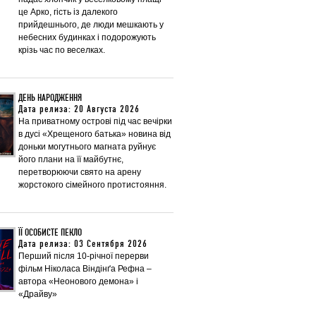
це Арко, гість із далекого
прийдешнього, де люди мешкають у
небесних будинках і подорожують
крізь час по веселках.
ДЕНЬ НАРОДЖЕННЯ
Дата релиза: 20 Августа 2026
На приватному острові під час вечірки
в дусі «Хрещеного батька» новина від
доньки могутнього магната руйнує
його плани на її майбутнє,
перетворюючи свято на арену
жорстокого сімейного протистояння.
ЇЇ ОСОБИСТЕ ПЕКЛО
Дата релиза: 03 Сентября 2026
Перший після 10-річної перерви
фільм Ніколаса Віндінґа Рефна –
автора «Неонового демона» і
«Драйву»