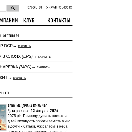
|
ENGLISH
УКРАЇНСЬКОЮ
ОМПАНИИ
КЛУБ
КОНТАКТЫ
Ы ФЕСТИВАЛЯ
ЕР DCP→
скачать
Р В СЛОЯХ
(EPS)
→
скачать
-НАРЕЗКА
(MPG)
→
скачать
-КИТ→
скачать
РОКАТЕ
АРКО. МАНДРІВКА КРІЗЬ ЧАС
Дата релиза: 13 Августа 2026
2075 рік. Природу душать пожежі, а
дітей виховують роботи замість вічно
відсутніх батьків. Аж раптом із неба
падає хлопчик у веселковому плащі —