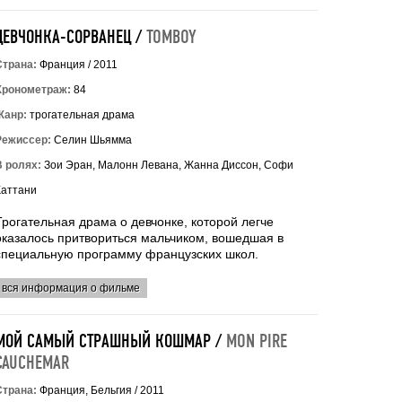
ДЕВЧОНКА-СОРВАНЕЦ /
TOMBOY
Страна:
Франция / 2011
Хронометраж:
84
Жанр:
трогательная драма
Режиссер:
Селин Шьямма
В ролях:
Зои Эран, Малонн Левана, Жанна Диссон, Софи
Каттани
Трогательная драма о девчонке, которой легче
оказалось притвориться мальчиком, вошедшая в
специальную программу французских школ.
вся информация о фильме
МОЙ САМЫЙ СТРАШНЫЙ КОШМАР /
MON PIRE
CAUCHEMAR
Страна:
Франция, Бельгия / 2011