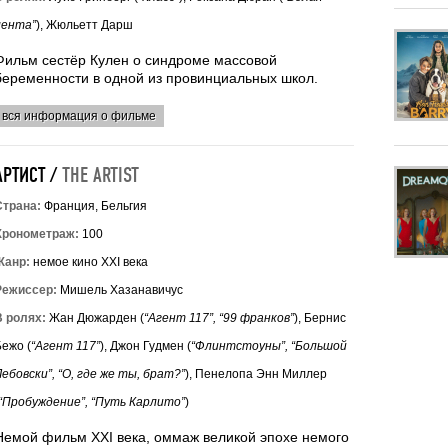
лента”
), Жюльетт Дарш
Фильм сестёр Кулен о синдроме массовой
беременности в одной из провинциальных школ.
вся информация о фильме
АРТИСТ /
THE ARTIST
Страна:
Франция, Бельгия
Хронометраж:
100
Жанр:
немое кино XXI века
Режиссер:
Мишель Хазанавичус
В ролях:
Жан Дюжарден (
“Агент 117”, “99 франков”
), Бернис
Бежо (
“Агент 117”
), Джон Гудмен (
“Флинтстоуны”, “Большой
ебовски”, “О, где же ты, брат?”
), Пенелопа Энн Миллер
“Пробуждение”, “Путь Карлито”
)
Немой фильм ХХІ века, оммаж великой эпохе немого