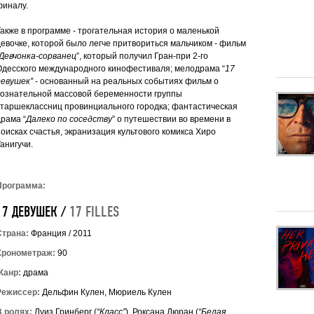
финалу.
Также в программе - трогательная история о маленькой
девочке, которой было легче притвориться мальчиком - фильм
Девчонка-сорванец
”, который получил Гран-при 2-го
Одесского международного кинофестиваля; мелодрама “
17
девушек”
- основанный на реальных событиях фильм о
сознательной массовой беременности группы
старшеклассниц провинциального городка; фантастическая
драма “
Далеко по соседству
” о путешествии во времени в
поисках счастья, экранизация культового комикса Хиро
анигучи.
Программа:
17 ДЕВУШЕК /
17 FILLES
Страна:
Франция / 2011
Хронометраж:
90
Жанр:
драма
Режиссер:
Дельфин Кулен, Мюриель Кулен
В ролях:
Луиз Гринберг (
“Класс”
), Роксана Дюран (
“Белая