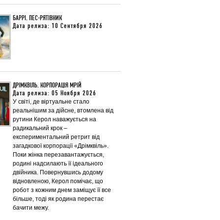
БАРРІ. ПЕС-РЯТІВНИК
Дата релиза: 10 Сентября 2026
ДРІМКВІЛЬ. КОРПОРАЦІЯ МРІЙ
Дата релиза: 05 Ноября 2026
У світі, де віртуальне стало
реальнішим за дійсне, втомлена від
рутини Керол наважується на
радикальний крок –
експериментальний ретрит від
загадкової корпорації «Дрімквіль».
Поки жінка перезавантажується,
родині надсилають її ідеального
двійника. Повернувшись додому
відновленою, Керол помічає, що
робот з кожним днем заміщує її все
більше, тоді як родина перестає
бачити межу.