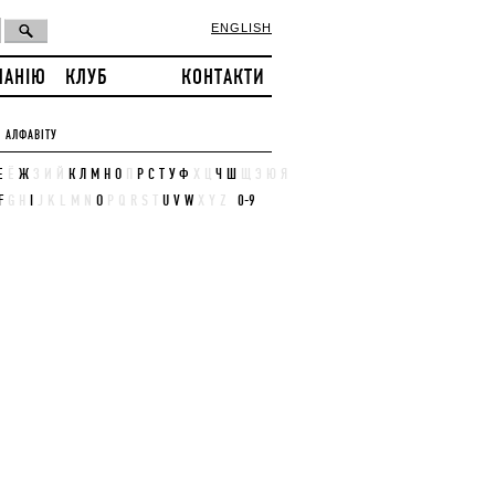
ENGLISH
ПАНІЮ
КЛУБ
КОНТАКТИ
 АЛФАВІТУ
Е
Ё
Ж
З
И
Й
К
Л
М
Н
О
П
Р
С
Т
У
Ф
Х
Ц
Ч
Ш
Щ
Э
Ю
Я
F
G
H
I
J
K
L
M
N
O
P
Q
R
S
T
U
V
W
X
Y
Z
0-9