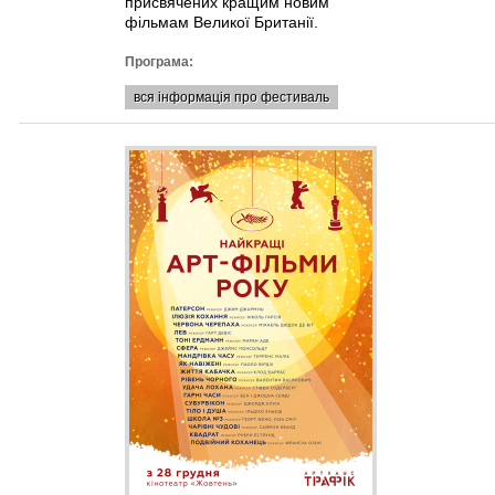
присвячених кращим новим
фільмам Великої Британії.
Програма:
вся інформація про фестиваль