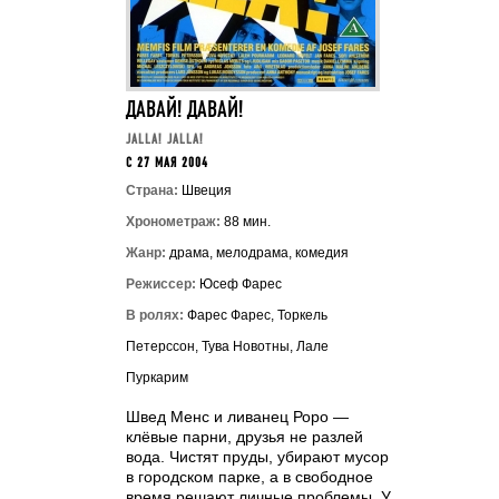
ДАВАЙ! ДАВАЙ!
JALLA! JALLA!
C 27 МАЯ 2004
Страна:
Швеция
Хронометраж:
88 мин.
Жанр:
драма, мелодрама, комедия
Режиссер:
Юсеф Фарес
В ролях:
Фарес Фарес, Торкель
Петерссон, Тува Новотны, Лале
Пуркарим
Швед Менс и ливанец Роро —
клёвые парни, друзья не разлей
вода. Чистят пруды, убирают мусор
в городском парке, а в свободное
время решают личные проблемы. У