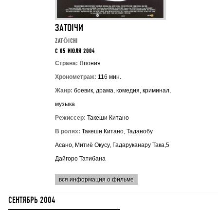
ЗАТОIЧИ
ZATÔICHI
C 05 ИЮЛЯ 2004
Страна:
Япония
Хронометраж:
116 мин.
Жанр:
боевик, драма, комедия, криминал,
музыка
Режиссер:
Такеши Китано
В ролях:
Такеши Китано, Таданобу
Асано, Митиё Окусу, Гадаруканару Така,5
Дайгоро Татибана
вся информация о фильме
СЕНТЯБРЬ 2004