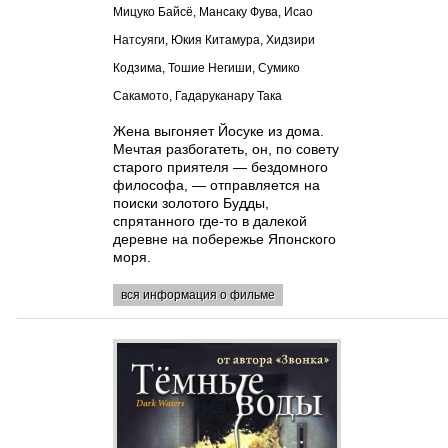
Мицуко Байсё, Мансаку Фува, Исао
Натсуяги, Юкия Китамура, Хидзири
Кодзима, Тошие Негиши, Сумико
Сакамото, Гадаруканару Така
Жена выгоняет Йосуке из дома.
Мечтая разбогатеть, он, по совету
старого приятеля — бездомного
философа, — отправляется на
поиски золотого Будды,
спрятанного где-то в далекой
деревне на побережье Японского
моря.
вся информация о фильме