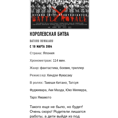
КОРОЛЕВСКАЯ БИТВА
BATORU ROWAIARU
C 10 МАРТА 2004
Страна:
Япония
Хронометраж:
114 мин.
Жанр:
фантастика, боевик, триллер
Режиссер:
Киндзи Фукасаку
В ролях:
Такеши Китано, Татсуя
Фудживара, Аки Маэда, Юко Миямура,
Таро Ямамото
Такого еще не было, но будет!
Очень скоро! Родители лишатся
работы, а дети выйдя из под