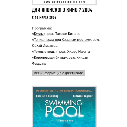
ДНИ ЯПОНСКОГО КИНО ? 2004
C 10 МАРТА 2004
Программа:
«
Куклы
», реж. Такеши Китаню
«
Теплая вода под Красным мостом
», реж.
Сёхэй Имамура
«
Темные воды
», реж. Хидео Наката
«
Королевская битва
», реж. Киндзи
Фукасаку
вся информация о фестивале