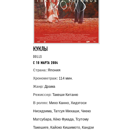
КУКЛЫ
DOLLS
C 10 МАРТА 2004
Страна:
Япония
Хронометраж:
114 мин.
Жанр:
Драма
Режиссер:
Такеши Китаню
В ролях:
Михо Канно, Хидэтоси
Нисидзима, Татсуя Михаши, Чиеко
Матсубара, Кёко Фукада, Тсутому
Такешиге, Кайоко Кишимото, Кандзи