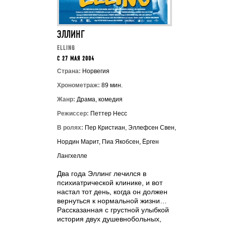
ЭЛЛИНГ
ELLING
C 27 МАЯ 2004
Страна:
Норвегия
Хронометраж:
89 мин.
Жанр:
Драма, комедия
Режиссер:
Петтер Несс
В ролях:
Пер Кристиан, Эллефсен Свен,
Нордин Марит, Пиа Якобсен, Ёрген
Лангхелле
Два года Эллинг лечился в
психиатрической клинике, и вот
настал тот день, когда он должен
вернуться к нормальной жизни…
Рассказанная с грустной улыбкой
история двух душевнобольных,