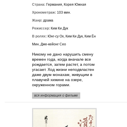
Страна:
Германия, Корея Южная
Хронометраж:
103 мин.
Жанр:
драма
Режиссер:
Ким Ки Дук
В ролях:
Юнг-су Ох, Ким Ки Дук, Ким Ён
Мин, Дже-кейонг Сео
Никому не дано нарушить смену
времен года, когда вначале все
рождается, затем растет, а потом
угасает. Ход жизни неподвластен
даже двум монахам, живущим в
плавучей хижине на озере,
окруженном горами.
вся информация о фильме