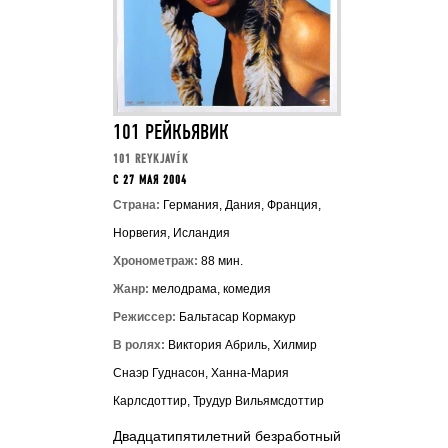
101 РЕЙКЬЯВИК
101 REYKJAVÍK
C 27 МАЯ 2004
Страна:
Германия, Дания, Франция,
Норвегия, Исландия
Хронометраж:
88 мин.
Жанр:
мелодрама, комедия
Режиссер:
Бальтасар Кормакур
В ролях:
Виктория Абриль, Хилмир
Снаэр Гуднасон, Ханна-Мария
Карлсдоттир, Трудур Вильямсдоттир
Двадцатипятилетний безработный