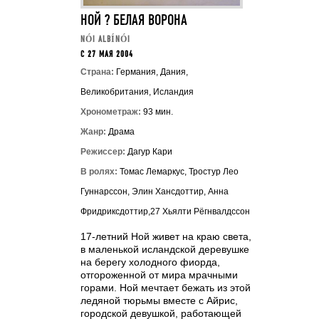
НОЙ ? БЕЛАЯ ВОРОНА
NÓI ALBÍNÓI
C 27 МАЯ 2004
Страна:
Германия, Дания,
Великобритания, Исландия
Хронометраж:
93 мин.
Жанр:
Драма
Режиссер:
Дагур Кари
В ролях:
Томас Лемаркус, Тростур Лео
Гуннарссон, Элин Хансдоттир, Анна
Фридриксдоттир,27 Хьялти Рёгнвалдссон
17-летний Ной живет на краю света,
в маленькой исландской деревушке
на берегу холодного фиорда,
отгороженной от мира мрачными
горами. Ной мечтает бежать из этой
ледяной тюрьмы вместе с Айрис,
городской девушкой, работающей