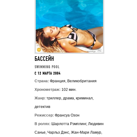
БАССЕЙН
SWIMMING POOL
C 12 МАРТА 2004
Страна:
Франция, Великобритания
Хронометраж:
102 мин.
Жанр:
триллер, драма, криминал,
детектив
Режиссер:
Франсуа Озон
В ролях:
Шарлотта Рэмплинг, Людивин
Санье, Чарльз Дэнс, Жан-Мари Ламур,