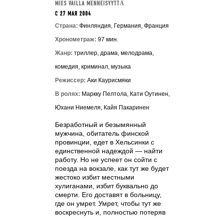
MIES VAILLA MENNEISYYTTÄ
C 27 МАЯ 2004
Страна:
Финляндия, Германия, Франция
Хронометраж:
97 мин.
Жанр:
триллер, драма, мелодрама,
комедия, криминал, музыка
Режиссер:
Аки Каурисмяки
В ролях:
Маркку Пелтола, Кати Оутинен,
Юхани Ниемеля, Кайя Пакаринен
Безработный и безымянный
мужчина, обитатель финской
провинции, едет в Хельсинки с
единственной надеждой — найти
работу. Но не успеет он сойти с
поезда на вокзале, как тут же будет
жестоко избит местными
хулиганами, избит буквально до
смерти. Его доставят в больницу,
где он умрет. Умрет, чтобы тут же
воскреснуть и, полностью потеряв