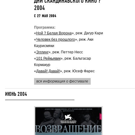
ДНИ СКАНДИНАВСКОГО КИНО ?
2004
C 27 МАЯ 2004
Программа:
«
Ной ? Белая Ворона
», реж. Дагур Кари
«
Человек без прошлого
», реж. Аки
Каурисмяки
«
Эллинг
», реж. Петтер Несс
«
101 Рейкьявик
», реж. Бальтасар
Кормакур
«
Давай! Давай!
», реж. Юсеф Фарес
вся информация о фестивале
ИЮНЬ 2004